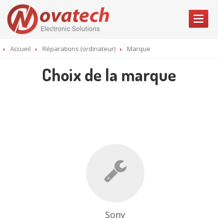
ACCUEIL
Accueil
Réparations (ordinateur)
Marque
SERVICES
Choix de la marque
RÉPARATIONS
Smartphone
Tablette
Ordinateur
SHOP
CONTACT
Sony